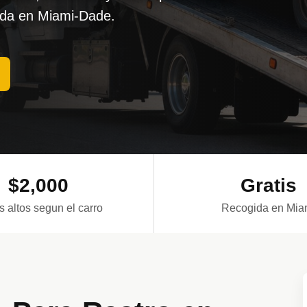
ida en Miami-Dade.
$2,000
Gratis
 altos segun el carro
Recogida en Mia