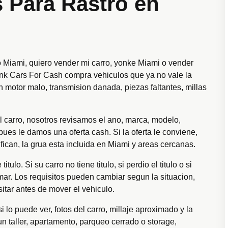
Para Rastro en
o Miami, quiero vender mi carro, yonke Miami o vender
Junk Cars For Cash compra vehiculos que ya no vale la
n motor malo, transmision danada, piezas faltantes, millas
l carro, nosotros revisamos el ano, marca, modelo,
ues le damos una oferta cash. Si la oferta le conviene,
ican, la grua esta incluida en Miami y areas cercanas.
o. Si su carro no tiene titulo, si perdio el titulo o si
ar. Los requisitos pueden cambiar segun la situacion,
tar antes de mover el vehiculo.
si lo puede ver, fotos del carro, millaje aproximado y la
un taller, apartamento, parqueo cerrado o storage,